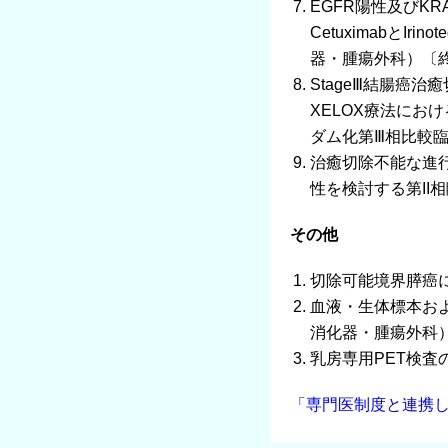
EGFR陽性及びKR
CetuximabとI
器・腫瘍外科）〔
StageⅢ結腸癌
XELOX療法にお
ダム化第Ⅲ相比較臨床
治癒切除不能な進行
性を検討する第II
その他
切除可能境界膵癌
血液・生体標本お
消化器・腫瘍外科
乳房専用PET検
「専門医制度と連携し