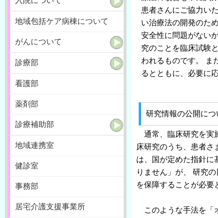
入院について
患者さんにご協力いた
地域包括ケア病棟について
い治療法の開発のた
安全性に問題がないか
がんについて
究のことを臨床試験
われるものです。 ま
診療部
るとともに、必要に
看護部
薬剤部
研究情報の公開につ
診療補助部
通常、臨床研究を実施
地域連携室
床研究のうち、患者さ
は、国が定めた指針に
健診室
りません」が、 研究
を保障することが必要
事務部
居宅介護支援事業所
このような手法を「オ