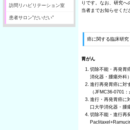
りです。なお、研究へ
訪問リハビリテーション室
当者までお知らせくだ
患者サロン”だいだい”
癌に関する臨床研究
胃がん
切除不能・再発胃癌
消化器・腫瘍外科
進行再発胃癌に対す
（JFMC36-07
進行・再発胃癌に対
口大学消化器・腫
切除不能・進行再発胃
Paclitaxel+