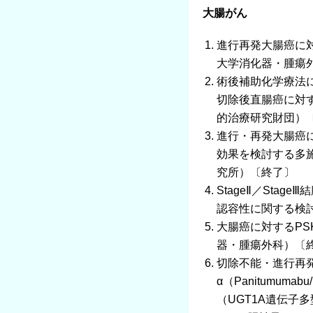
大腸がん
進行再発大腸癌に対
大学消化器・腫瘍
術後補助化学療法
切除後直腸癌に対する
的治療研究財団）
進行・再発大腸癌に
効果を検討する多
究所）〔終了〕
StageⅡ／Sta
認容性に関する検討（
大腸癌に対するP
器・腫瘍外科）〔
切除不能・進行再発
α（Panitumum
（UGT1A遺伝子