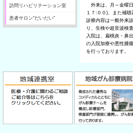
外来は、月～金曜日の
訪問リハビリテーション室
１７:００)、また補
患者サロン”だいだい”
診療内容は一般外来診
り、生検や超音波検
入院は、扁桃炎・鼻
の入院加療や悪性腫
を行っております