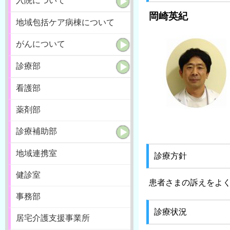
入院について
岡崎英紀
地域包括ケア病棟について
がんについて
診療部
看護部
薬剤部
診療補助部
地域連携室
診療方針
健診室
患者さまの訴えをよ
事務部
診療状況
居宅介護支援事業所