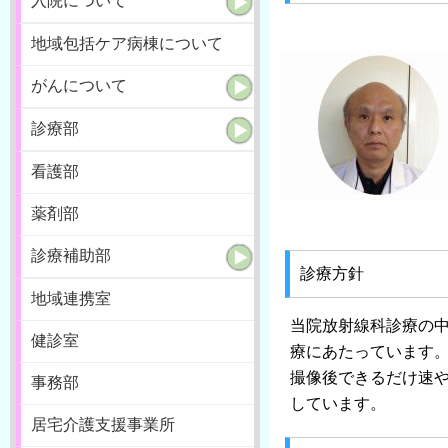
入院について
地域包括ケア病棟について
がんについて
診療部
看護部
薬剤部
診療補助部
診療方針
地域連携室
当院放射線科診療の
健診室
療にあたっています
撮像後できるだけ速
事務部
しています。
居宅介護支援事業所